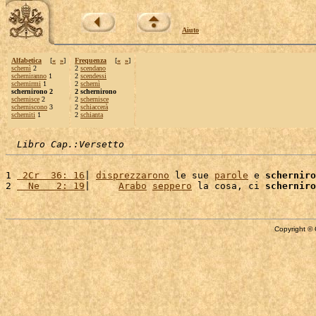
Aiuto
Alfabetica
[
«
»
]
Frequenza
[
«
»
]
schernì
2
2
scendano
scherniranno
1
2
scendessi
schernirmi
1
2
schernì
schernirono 2
2 schernirono
schernisce
2
2
schernisce
scherniscono
3
2
schiaccerà
scherniti
1
2
schianta
Libro Cap.:Versetto
1 
 2Cr  36: 16
| 
disprezzarono
 le sue 
parole
 e 
scherniro
2 
  Ne   2: 19
|     
Arabo
seppero
 la cosa, ci 
scherniro
Copyright © 