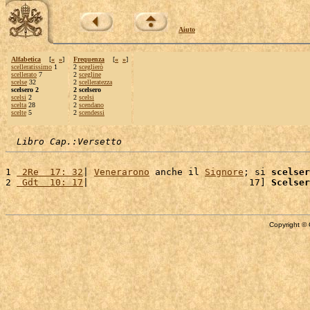
Aiuto
Alfabetica
[
«
»
]
Frequenza
[
«
»
]
scelleratissimo
1
2
sceglierò
scellerato
7
2
scegline
scelse
32
2
scelleratezza
scelsero 2
2 scelsero
scelsi
2
2
scelsi
scelta
28
2
scendano
scelte
5
2
scendessi
Libro Cap.:Versetto
1 
 2Re  17: 32
| 
Venerarono
 anche il 
Signore
; si 
scelser
2 
 Gdt  10: 17
|                             17] 
Scelser
Copyright © 