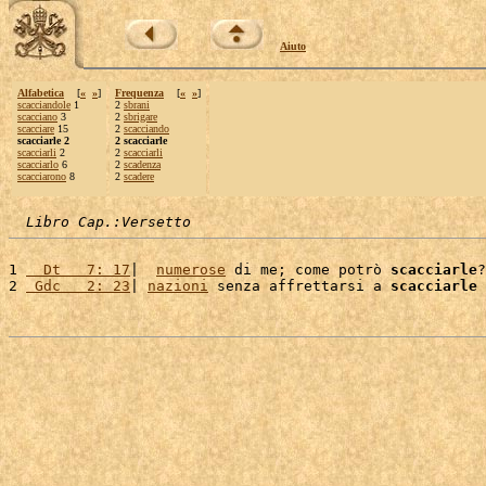
Aiuto
Alfabetica
[
«
»
]
Frequenza
[
«
»
]
scacciandole
1
2
sbrani
scacciano
3
2
sbrigare
scacciare
15
2
scacciando
scacciarle 2
2 scacciarle
scacciarli
2
2
scacciarli
scacciarlo
6
2
scadenza
scacciarono
8
2
scadere
Libro Cap.:Versetto
1 
  Dt   7: 17
|  
numerose
 di me; come potrò 
scacciarle
?
2 
 Gdc   2: 23
| 
nazioni
 senza affrettarsi a 
scacciarle
 