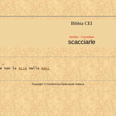
Bibbia CEI
IntraText - Concordanze
scacciarle
 ~

e non le 
mise
 nelle 
mani
Copyright © Conferenza Episcopale Italiana