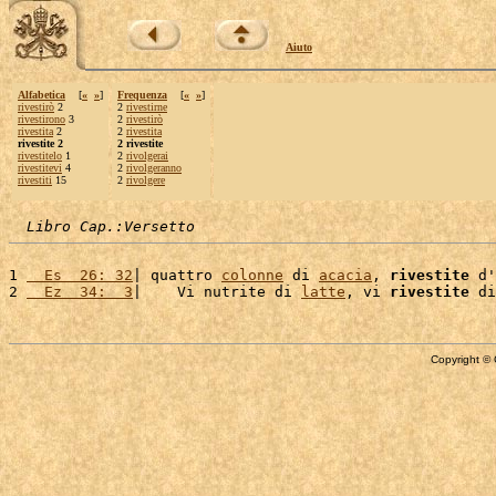
Aiuto
Alfabetica
[
«
»
]
Frequenza
[
«
»
]
rivestirò
2
2
rivestirne
rivestirono
3
2
rivestirò
rivestita
2
2
rivestita
rivestite 2
2 rivestite
rivestitelo
1
2
rivolgerai
rivestitevi
4
2
rivolgeranno
rivestiti
15
2
rivolgere
Libro Cap.:Versetto
1 
  Es  26: 32
| quattro 
colonne
 di 
acacia
, 
rivestite
 d'
2 
  Ez  34:  3
|    Vi nutrite di 
latte
, vi 
rivestite
 di
Copyright © 