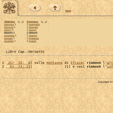
Aiuto
Alfabetica
[
«
»
]
Frequenza
[
«
»
]
rinnovava
1
2
rinnegando
rinnoverà
1
2
rinnegata
rinnovi
3
2
rinnegò
rinnovò 2
2 rinnovò
rinomanza
1
2
rinuncio
rinomati
1
2
ripararono
rinsaldare
1
2
riparerò
Libro Cap.:Versetto
1 
 2Cr  15:  8
| sulle 
montagne
 di 
Efraim
; 
rinnovò
 l'
alt
2 
  Ez  23: 21
|                21] e così 
rinnovò
 l'
inf
Copyright © 