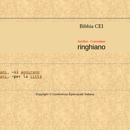
Bibbia CEI
IntraText - Concordanze
ringhiano
ani
, ~si 
aggirano
ani
, ~per la 
città
Copyright © Conferenza Episcopale Italiana