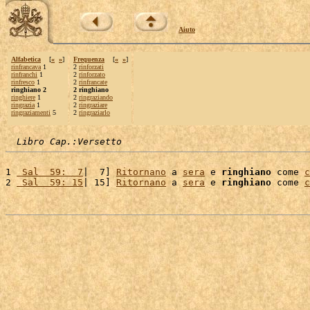
Aiuto
Alfabetica
[
«
»
]
Frequenza
[
«
»
]
rinfrancava
1
2
rinforzati
rinfranchi
1
2
rinforzato
rinfresco
1
2
rinfrancate
ringhiano 2
2 ringhiano
ringhiere
1
2
ringraziando
ringrazia
1
2
ringraziare
ringraziamenti
5
2
ringraziarlo
Libro Cap.:Versetto
1 
 Sal  59:  7
|  7] 
Ritornano
 a 
sera
 e 
ringhiano
 come 
c
2 
 Sal  59: 15
| 15] 
Ritornano
 a 
sera
 e 
ringhiano
 come 
c