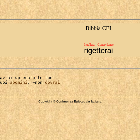
Bibbia CEI
IntraText - Concordanze
rigetterai
avrai sprecato le tue

uoi 
abomini
, ~non 
dovrai
Copyright © Conferenza Episcopale Italiana