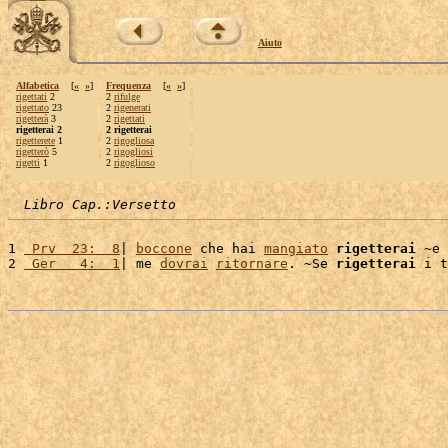
Aiuto
Alfabetica
[
«
»
]
Frequenza
[
«
»
]
rigettati
2
2
rifulge
rigettato
23
2
rigenerati
rigetterà
3
2
rigettati
rigetterai 2
2 rigetterai
rigetterete
1
2
rigogliosa
rigetterò
5
2
rigogliosi
rigetti
1
2
rigoglioso
Libro Cap.:Versetto
1 
 Prv  23:  8
| 
boccone
 che hai 
mangiato
rigetterai
 ~e 
2 
 Ger   4:  1
| me 
dovrai
ritornare
. ~Se 
rigetterai
 i t