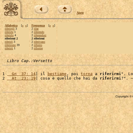
Aiuto
Alfabetica
[
«
»
]
Frequenza
[
«
»
]
riferirgli
3
2
rifat
riferirle
1
2
riferendo
riferirlo
4
2
riferendosi
riferirmi 2
2 riferirmi
riferirò
3
2
riferivano
riferirono
39
2
rifinito
riferirti
1
2
rifiorire
Libro Cap.:Versetto
1 
  Gn  37: 14
| il 
bestiame
, poi 
torna
 a 
riferirmi
". Lo
2 
  At  23: 19
| cosa è quello che hai da 
riferirmi
Copyright © 