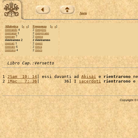
Aiuto
Alfabetica
[
«
»
]
Frequenza
[
«
»
]
rientrando
4
2
riempirsi
rientranze
1
2
riempivano
rientrare
7
2
rientra
rientrarono 2
2 rientrarono
rientrati
1
2
rientri
rientrato
6
2
riesca
rientrava
4
2
riesco
Libro Cap.:Versetto
1 
2Sam  10: 14
| essi davanti ad 
Abisài
 e 
rientrarono
 ne
2 
1Mac   7: 36
|          36] I 
sacerdoti
rientrarono
 e 
Copyright © 