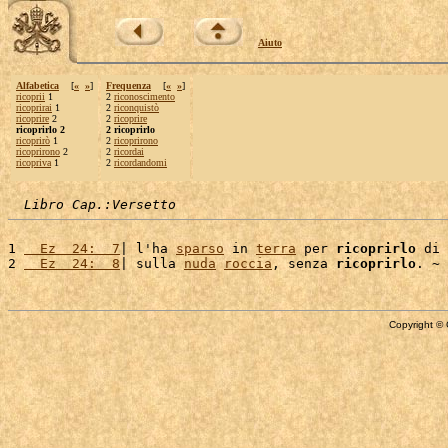
Aiuto
Alfabetica
[
«
»
]
Frequenza
[
«
»
]
ricoprii
1
2
riconoscimento
ricoprirai
1
2
riconquistò
ricoprire
2
2
ricoprire
ricoprirlo 2
2 ricoprirlo
ricoprirò
1
2
ricoprirono
ricoprirono
2
2
ricordai
ricopriva
1
2
ricordandomi
Libro Cap.:Versetto
1 
  Ez  24:  7
| l'ha 
sparso
 in 
terra
 per 
ricoprirlo
 di 
2 
  Ez  24:  8
| sulla 
nuda
roccia
, senza 
ricoprirlo
Copyright © 