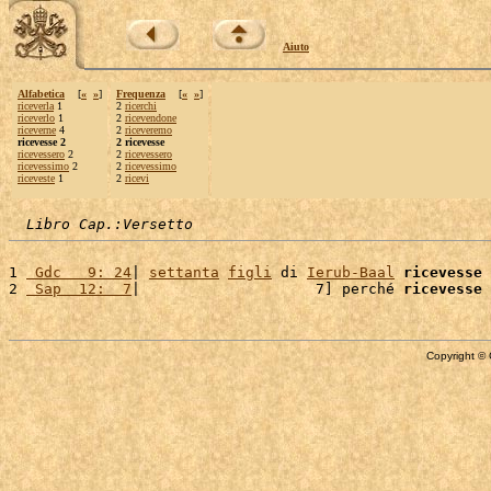
Aiuto
Alfabetica
[
«
»
]
Frequenza
[
«
»
]
riceverla
1
2
ricerchi
riceverlo
1
2
ricevendone
riceverne
4
2
riceveremo
ricevesse 2
2 ricevesse
ricevessero
2
2
ricevessero
ricevessimo
2
2
ricevessimo
riceveste
1
2
ricevi
Libro Cap.:Versetto
1 
 Gdc   9: 24
| 
settanta
figli
 di 
Ierub-Baal
ricevesse
 
2 
 Sap  12:  7
|                    7] perché 
ricevesse
 
Copyright © 