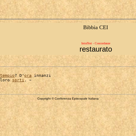
Bibbia CEI
IntraText - Concordanze
restaurato
tempio
? D'
ora
 innanzi

loro 
sorti
Copyright © Conferenza Episcopale Italiana