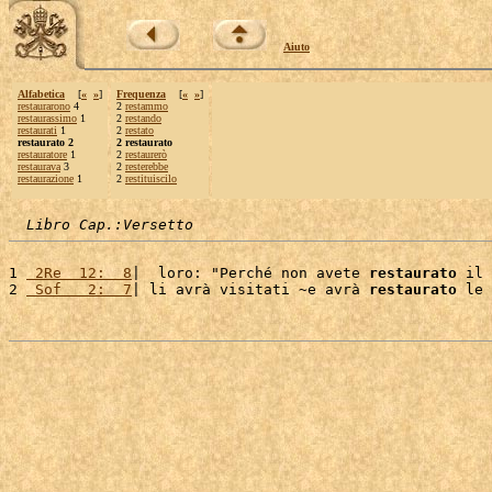
Aiuto
Alfabetica
[
«
»
]
Frequenza
[
«
»
]
restaurarono
4
2
restammo
restaurassimo
1
2
restando
restaurati
1
2
restato
restaurato 2
2 restaurato
restauratore
1
2
restaurerò
restaurava
3
2
resterebbe
restaurazione
1
2
restituiscilo
Libro Cap.:Versetto
1 
 2Re  12:  8
|  loro: "Perché non avete 
restaurato
 il 
2 
 Sof   2:  7
| li avrà visitati ~e avrà 
restaurato
 le 