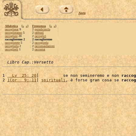
Aiuto
Alfabetica
[
«
»
]
Frequenza
[
«
»
]
raccoglierai
9
2
quindicimila
raccoglieranno
5
2
rabbunì
raccogliere
20
2
raccoglici
raccoglieremo 2
2 raccoglieremo
raccoglierete
5
2
raccoglierla
raccoglierla
2
2
raccomandazioni
raccoglierli
1
2
raccontai
Libro Cap.:Versetto
1 
  Lv  25: 20
|          se non semineremo e non 
raccog
2 
1Cor   9: 11
| 
spirituali
, è forse gran cosa se 
raccog