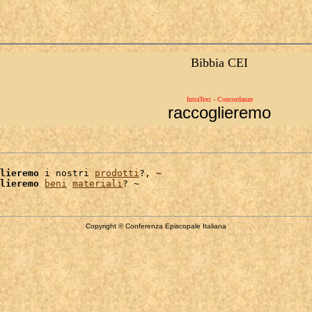
Bibbia CEI
IntraText - Concordanze
raccoglieremo
lieremo
 i nostri 
prodotti
?, ~

lieremo
beni
materiali
Copyright © Conferenza Episcopale Italiana