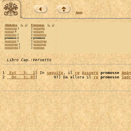
Aiuto
Alfabetica
[
«
»
]
Frequenza
[
«
»
]
promiscua
1
2
prolunghi
promise
6
2
prolungò
promisero
1
2
prometteva
promosse 2
2 promosse
promotori
1
2
promulgata
promulgare
1
2
promulgati
promulgata
2
2
prontezza
Libro Cap.:Versetto
1 
 Est   3:  1
| In 
seguito
, il 
re
Assuero
promosse
Amàn
2 
  Dn   3: 97
|       97] Da allora il 
re
promosse
Sadr