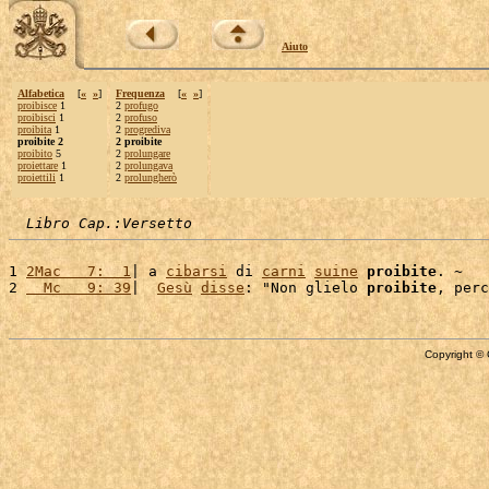
Aiuto
Alfabetica
[
«
»
]
Frequenza
[
«
»
]
proibisce
1
2
profugo
proibisci
1
2
profuso
proibita
1
2
progrediva
proibite 2
2 proibite
proibito
5
2
prolungare
proiettare
1
2
prolungava
proiettili
1
2
prolungherò
Libro Cap.:Versetto
1 
2Mac   7:  1
| a 
cibarsi
 di 
carni
suine
proibite
. ~

2 
  Mc   9: 39
|  
Gesù
disse
: "Non glielo 
proibite
, perc
Copyright © 