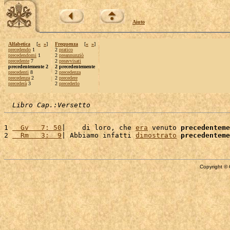
Aiuto
Alfabetica
[
«
»
]
Frequenza
[
«
»
]
precedendo
1
2
pratico
precedendomi
1
2
preannunziò
precedente
7
2
preavvisati
precedentemente 2
2 precedentemente
precedenti
8
2
precedenza
precedenza
2
2
precedere
precederà
3
2
precederlo
Libro Cap.:Versetto
1 
  Gv   7: 50
|    di loro, che 
era
 venuto 
precedenteme
2 
  Rm   3:  9
| Abbiamo infatti 
dimostrato
precedenteme
Copyright © 