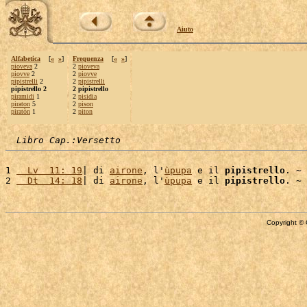
Aiuto
Alfabetica
[
«
»
]
Frequenza
[
«
»
]
pioveva
2
2
pioveva
piovve
2
2
piovve
pipistrelli
2
2
pipistrelli
pipistrello 2
2 pipistrello
piramidi
1
2
pisidia
piraton
5
2
pison
piratòn
1
2
piton
Libro Cap.:Versetto
1 
  Lv  11: 19
| di 
airone
, l'
ùpupa
 e il 
pipistrello
. ~

2 
  Dt  14: 18
| di 
airone
, l'
ùpupa
 e il 
pipistrello
Copyright © 