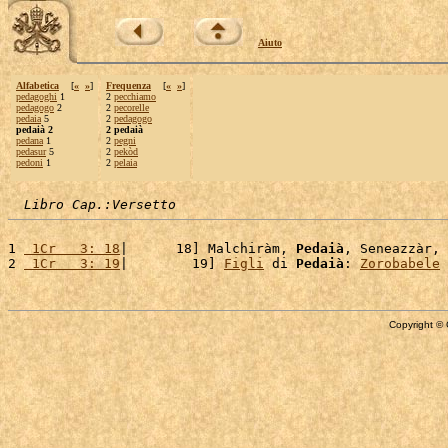
Aiuto
Alfabetica
[
«
»
]
Frequenza
[
«
»
]
pedagoghi
1
2
pecchiamo
pedagogo
2
2
pecorelle
pedaia
5
2
pedagogo
pedaià 2
2 pedaià
pedana
1
2
pegni
pedasur
5
2
pekòd
pedoni
1
2
pelaia
Libro Cap.:Versetto
1 
 1Cr   3: 18
|      18] Malchiràm, 
Pedaià
, Seneazzàr, 
2 
 1Cr   3: 19
|        19] 
Figli
 di 
Pedaià
: 
Zorobabele
 
Copyright © 