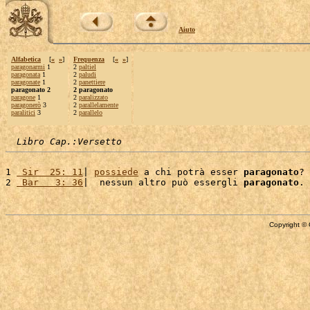
Aiuto
Alfabetica
[
«
»
]
Frequenza
[
«
»
]
paragonarmi
1
2
paltiel
paragonata
1
2
paludi
paragonate
1
2
panettiere
paragonato 2
2 paragonato
paragone
1
2
paralizzato
paragonerò
3
2
parallelamente
paralitici
3
2
parallelo
Libro Cap.:Versetto
1 
 Sir  25: 11
| 
possiede
 a chi potrà esser 
paragonato
? 
2 
 Bar   3: 36
|  nessun altro può essergli 
paragonato
Copyright © 