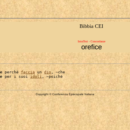
Bibbia CEI
IntraText - Concordanze
orefice
e
 perché 
faccia
 un 
dio
, ~che

e
 per i suoi 
idoli
Copyright © Conferenza Episcopale Italiana