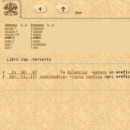
Aiuto
Alfabetica
[
«
»
]
Frequenza
[
«
»
]
orecchie
7
2
ordinasse
orecchini
3
2
ordinate
orecchio
122
2
ordisce
orefice 2
2 orefice
orefici
2
2
orefici
orem
1
2
organizzata
oren
1
2
orge
Libro Cap.:Versetto
1 
  Is  46:  6
|          la 
bilancia
; ~
pagano
 un 
orefic
2 
 Ger  51: 17
| 
comprendere
; ~
resta
confuso
 ogni 
orefic