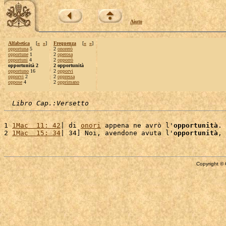
Aiuto
Alfabetica
[
«
»
]
Frequenza
[
«
»
]
opportuna
5
2
onorerò
opportune
1
2
operosa
opportuni
4
2
opporrò
opportunità 2
2 opportunità
opportuno
16
2
opporvi
opporvi
2
2
oppressa
oppose
4
2
opprimano
Libro Cap.:Versetto
1 
1Mac  11: 42
| di 
onori
 appena ne avrò l'
opportunità
. 
2 
1Mac  15: 34
| 34] Noi, avendone avuta l'
opportunità
, 
Copyright © 