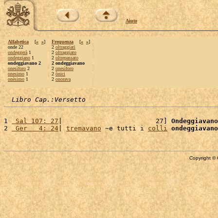
Aiuto
Alfabetica
[
«
»
]
Frequenza
[
«
»
]
onde 22
2
oltraggiati
ondeggerà
1
2
oltraggiato
ondeggiano
1
2
oltrepassato
ondeggiavano 2
2 ondeggiavano
onesìforo
2
2
onesìforo
onesimo
1
2
ònici
onèsimo
1
2
onorava
Libro Cap.:Versetto
1 
 Sal 107: 27
|                        27] 
Ondeggiavano
2 
 Ger   4: 24
| 
tremavano
 ~e tutti i 
colli
ondeggiavano
Copyright © 