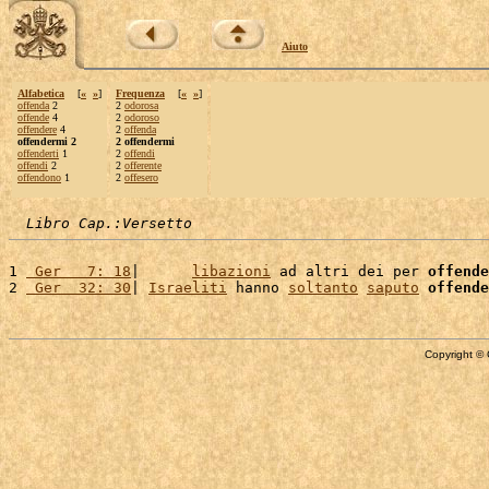
Aiuto
Alfabetica
[
«
»
]
Frequenza
[
«
»
]
offenda
2
2
odorosa
offende
4
2
odoroso
offendere
4
2
offenda
offendermi 2
2 offendermi
offenderti
1
2
offendi
offendi
2
2
offerente
offendono
1
2
offesero
Libro Cap.:Versetto
1 
 Ger   7: 18
|      
libazioni
 ad altri dei per 
offende
2 
 Ger  32: 30
| 
Israeliti
 hanno 
soltanto
saputo
offende
Copyright © 