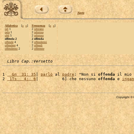
Aiuto
Alfabetica
[
«
»
]
Frequenza
[
«
»
]
oel
1
2
odorano
oela
1
2
odorosa
ofel
5
2
odoroso
offenda 2
2 offenda
offende
4
2
offendermi
offendere
4
2
offendi
offendermi
2
2
offerente
Libro Cap.:Versetto
1 
  Gn  31: 35
| 
parlò
 al 
padre
: "Non si 
offenda
 il mio 
2 
 1Ts   4:  6
|          6] che nessuno 
offenda
 e 
ingan
Copyright © 