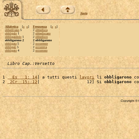
Aiuto
Alfabetica
[
«
»
]
Frequenza
[
«
»
]
obbedivano
5
2
obbedisca
obbligalo
1
2
obbediscano
obbligandolo
1
2
obbedisco
obbligarono 2
2 obbligarono
obbligata
5
2
occorrente
obbligati
5
2
occorreva
obbligato
4
2
occorrono
Libro Cap.:Versetto
1 
  Es   1: 14
| a tutti questi 
lavori
 li 
obbligarono
 co
2 
 2Cr  15: 12
|                   12] Si 
obbligarono
 co
Copyright © 