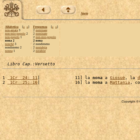
Aiuto
Alfabetica
[
«
»
]
Frequenza
[
«
»
]
non-amata
3
2
nominare
non-mio-popolo
2
2
nominate
non-popolo
1
2
non-mio-popolo
nona 2
2 nona
nonchè
3
2 nondimeno
nondimeno 2
2
nostalgia
nonna
1
2
notabile
Libro Cap.:Versetto
1 
 1Cr  24: 11
|              11] la 
nona
 a 
Giosuè
, la 
d
2 
 1Cr  25: 16
|              16] la 
nona
 a 
Mattania
, co
Copyright © 