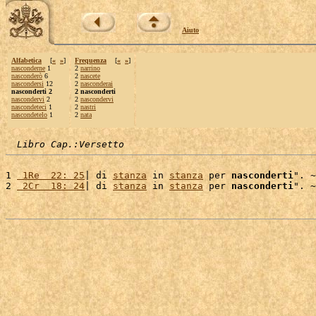
Aiuto
Alfabetica
[
«
»
]
Frequenza
[
«
»
]
nasconderne
1
2
narrino
nasconderò
6
2
nascete
nascondersi
12
2
nasconderai
nasconderti 2
2 nasconderti
nascondervi
2
2
nascondervi
nascondeteci
1
2
nastri
nascondetelo
1
2
nata
Libro Cap.:Versetto
1 
 1Re  22: 25
| di 
stanza
 in 
stanza
 per 
nasconderti
". ~

2 
 2Cr  18: 24
| di 
stanza
 in 
stanza
 per 
nasconderti