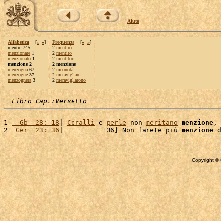
Aiuto
Alfabetica
[
«
»
]
Frequenza
[
«
»
]
mentre 745
2
mentirò
menzionare
1
2
mentito
menzionato
1
2
mentitori
menzione 2
2 menzione
menzogna
67
2
meonotài
menzogne
37
2
meravigliare
menzognera
3
2
meravigliarono
Libro Cap.:Versetto
1 
  Gb  28: 18
| 
Coralli
 e 
perle
 non 
meritano
menzione
, 
2 
 Ger  23: 36
|           36] Non farete più 
menzione
 d
Copyright © 