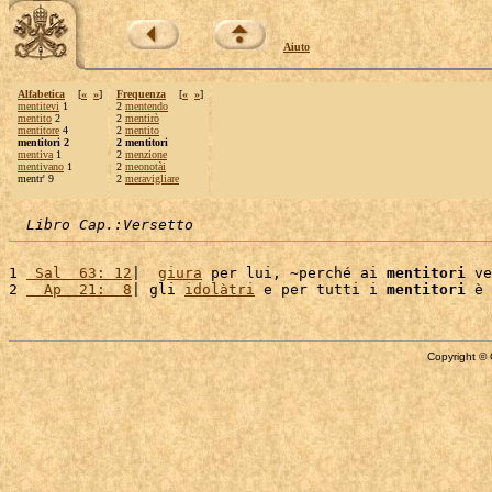
Aiuto
Alfabetica
[
«
»
]
Frequenza
[
«
»
]
mentitevi
1
2
mentendo
mentito
2
2
mentirò
mentitore
4
2
mentito
mentitori 2
2 mentitori
mentiva
1
2
menzione
mentivano
1
2
meonotài
mentr' 9
2
meravigliare
Libro Cap.:Versetto
1 
 Sal  63: 12
|  
giura
 per lui, ~perché ai 
mentitori
 ve
2 
  Ap  21:  8
| gli 
idolàtri
 e per tutti i 
mentitori
 è 
Copyright © 