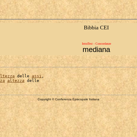
Bibbia CEI
IntraText - Concordanze
mediana
ltezza
 delle 
assi
,

za
altezza
Copyright © Conferenza Episcopale Italiana