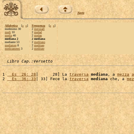
Aiuto
Alfabetica
[
«
»
]
Frequenza
[
«
»
]
medesimo 30
2
mecuiaèl
medi
10
2
medad
media
40
2
medan
mediana 2
2 mediana
mediante 53
2
meditano
mediatore
8
2
meditare
medicamenti
3
2
meditate
Libro Cap.:Versetto
1 
  Es  26: 28
|      28] La 
traversa
mediana
, a 
mezza
a
2 
  Es  36: 33
| 33] Fece la 
traversa
mediana
 che, a 
mez