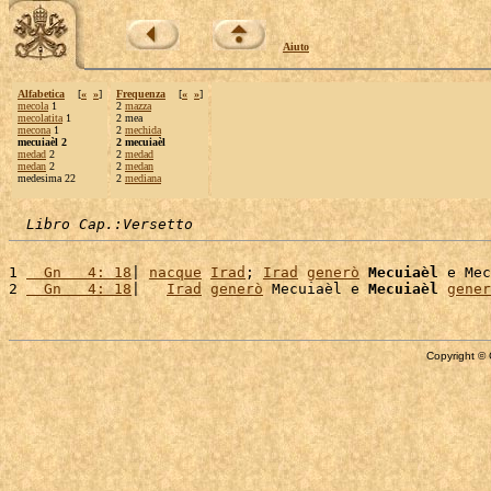
Aiuto
Alfabetica
[
«
»
]
Frequenza
[
«
»
]
mecola
1
2
mazza
mecolatita
1
2 mea
mecona
1
2
mechida
mecuiaèl 2
2 mecuiaèl
medad
2
2
medad
medan
2
2
medan
medesima 22
2
mediana
Libro Cap.:Versetto
1 
  Gn   4: 18
| 
nacque
Irad
; 
Irad
generò
Mecuiaèl
 e Mec
2 
  Gn   4: 18
|   
Irad
generò
 Mecuiaèl e 
Mecuiaèl
gener
Copyright © 