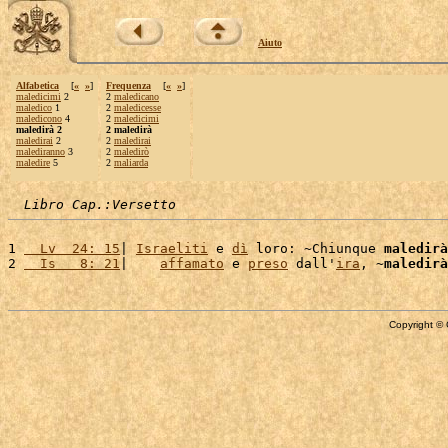
Aiuto
Alfabetica
[
«
»
]
Frequenza
[
«
»
]
maledicimi
2
2
maledicano
maledico
1
2
maledicesse
maledicono
4
2
maledicimi
maledirà 2
2 maledirà
maledirai
2
2
maledirai
malediranno
3
2
maledirò
maledire
5
2
maliarda
Libro Cap.:Versetto
1 
  Lv  24: 15
| 
Israeliti
 e 
dì
 loro: ~Chiunque 
maledirà
2 
  Is   8: 21
|    
affamato
 e 
preso
 dall'
ira
, ~
maledirà
Copyright © 