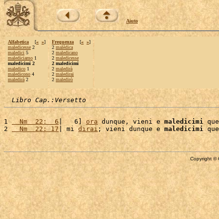
Aiuto
Alfabetica
[
«
»
]
Frequenza
[
«
»
]
maledicesse
2
2
malèdica
maledici
5
2
maledicano
malediciamo
1
2
maledicesse
maledicimi 2
2 maledicimi
maledico
1
2
maledirà
maledicono
4
2
maledirai
maledirà
2
2
maledirò
Libro Cap.:Versetto
1 
  Nm  22:  6
|   6] 
ora
 dunque, vieni e 
maledicimi
 que
2 
  Nm  22: 17
| mi 
dirai
; vieni dunque e 
maledicimi
 que
Copyright © 