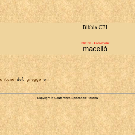
Bibbia CEI
IntraText - Concordanze
macellò
ontone
 del 
gregge
Copyright © Conferenza Episcopale Italiana