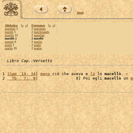
Aiuto
Alfabetica
[
«
»
]
Frequenza
[
«
»
]
macellati
2
2
macchiata
macelli
1
2
macchinando
macello
15
2
macellati
macellò 2
2 macellò
macerie
6
2
macliti
machi
1
2
madie
machir
19
2
madon
Libro Cap.:Versetto
1 
1Sam  14: 34
| 
mano
 ciò che aveva e 
là
 lo 
macellò
. ~

2 
  Tb   7:  8
|                8] Poi egli 
macellò
 un 
m