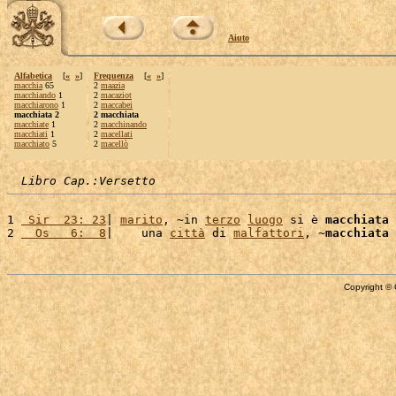
Aiuto
Alfabetica
[
«
»
]
Frequenza
[
«
»
]
macchia
65
2
maazia
macchiando
1
2
macaziot
macchiarono
1
2
maccabei
macchiata 2
2 macchiata
macchiate
1
2
macchinando
macchiati
1
2
macellati
macchiato
5
2
macellò
Libro Cap.:Versetto
1 
 Sir  23: 23
| 
marito
, ~in 
terzo
luogo
 si è 
macchiata
 
2 
  Os   6:  8
|    una 
città
 di 
malfattori
, ~
macchiata
 
Copyright © 