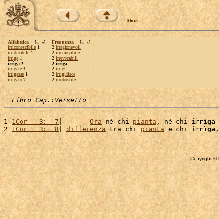
Aiuto
Alfabetica
[
«
»
]
Frequenza
[
«
»
]
irriconoscibile
1
2
irragionevoli
irriducibile
1
2
irremovibile
irriga
1
2
irrevocabili
irrìga 2
2 irrìga
irrigare
3
2
irrighi
irrigasse
1
2
irrigidisce
irrigato
7
2
irrobustite
Libro Cap.:Versetto
1 
1Cor   3:  7
|       
Ora
 né chi 
pianta
, né chi 
irrìga
 
2 
1Cor   3:  8
| 
differenza
 tra chi 
pianta
 e chi 
irrìga
,
Copyright © 