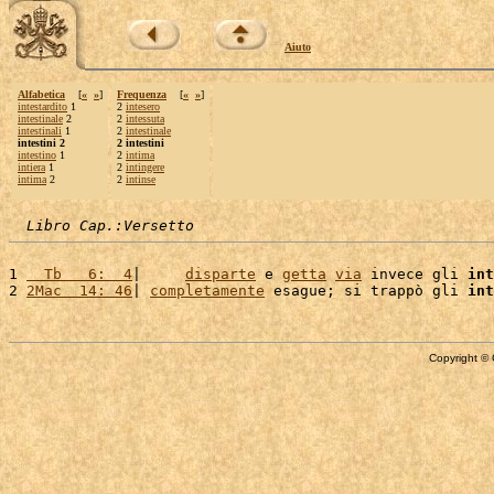
Aiuto
Alfabetica
[
«
»
]
Frequenza
[
«
»
]
intestardito
1
2
intesero
intestinale
2
2
intessuta
intestinali
1
2
intestinale
intestini 2
2 intestini
intestino
1
2
intima
intiera
1
2
intingere
intima
2
2
intinse
Libro Cap.:Versetto
1 
  Tb   6:  4
|     
disparte
 e 
getta
via
 invece gli 
int
2 
2Mac  14: 46
| 
completamente
 esague; si trappò gli 
int
Copyright © 