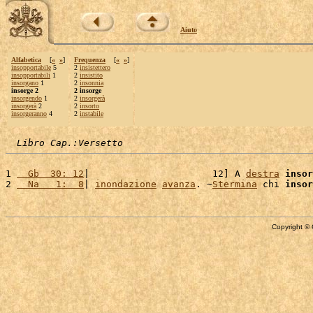
Aiuto
Alfabetica
[
«
»
]
Frequenza
[
«
»
]
insopportabile
5
2
insistettero
insopportabili
1
2
insistito
insorgano
1
2
insonnia
insorge 2
2 insorge
insorgendo
1
2
insorgerà
insorgerà
2
2
insorto
insorgeranno
4
2
instabile
Libro Cap.:Versetto
1 
  Gb  30: 12
|                      12] A 
destra
insor
2 
  Na   1:  8
| 
inondazione
avanza
. ~
Stermina
 chi 
insor
Copyright © 