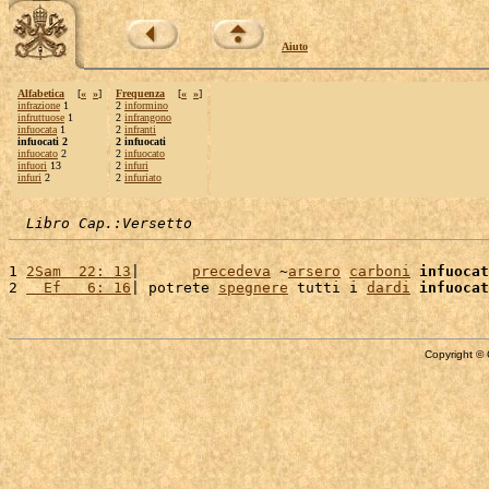
Aiuto
Alfabetica
[
«
»
]
Frequenza
[
«
»
]
infrazione
1
2
informino
infruttuose
1
2
infrangono
infuocata
1
2
infranti
infuocati 2
2 infuocati
infuocato
2
2
infuocato
infuori
13
2
infuri
infuri
2
2
infuriato
Libro Cap.:Versetto
1 
2Sam  22: 13
|      
precedeva
 ~
arsero
carboni
infuocat
2 
  Ef   6: 16
| potrete 
spegnere
 tutti i 
dardi
infuocat
Copyright © 