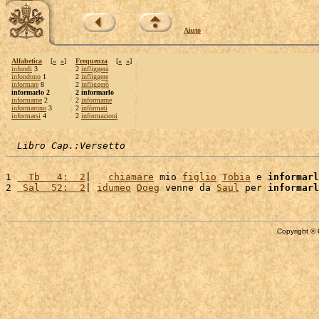
Aiuto
Alfabetica
[
«
»
]
Frequenza
[
«
»
]
infondi
3
2
infliggerà
infondono
1
2
infliggere
informare
8
2
infliggerò
informarlo 2
2 informarlo
informarne
2
2
informarne
informarono
3
2
infòrmati
informarsi
4
2
informazioni
Libro Cap.:Versetto
1 
  Tb   4:  2
|   
chiamare
 mio 
figlio
Tobia
 e 
informarl
2 
 Sal  52:  2
| 
idumeo
Doeg
 venne da 
Saul
 per 
informarl
Copyright © 