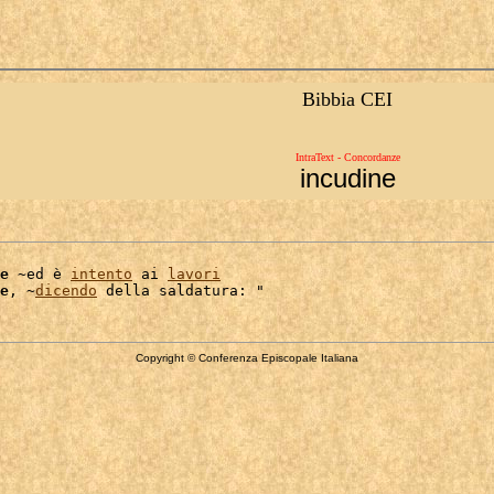
Bibbia CEI
IntraText - Concordanze
incudine
e
 ~ed è 
intento
 ai 
lavori
e
, ~
dicendo
Copyright © Conferenza Episcopale Italiana