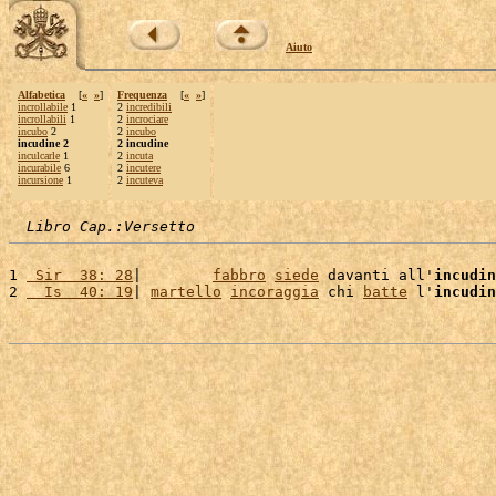
Aiuto
Alfabetica
[
«
»
]
Frequenza
[
«
»
]
incrollabile
1
2
incredibili
incrollabili
1
2
incrociare
incubo
2
2
incubo
incudine 2
2 incudine
inculcarle
1
2
incuta
incurabile
6
2
incutere
incursione
1
2
incuteva
Libro Cap.:Versetto
1 
 Sir  38: 28
|        
fabbro
siede
 davanti all'
incudin
2 
  Is  40: 19
| 
martello
incoraggia
 chi 
batte
 l'
incudin