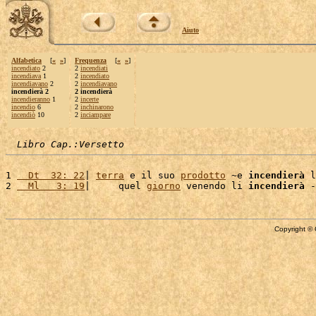
Aiuto
Alfabetica
[
«
»
]
Frequenza
[
«
»
]
incendiato
2
2
incendiati
incendiava
1
2
incendiato
incendiavano
2
2
incendiavano
incendierà 2
2 incendierà
incendieranno
1
2
incerte
incendio
6
2
inchinarono
incendiò
10
2
inciampare
Libro Cap.:Versetto
1 
  Dt  32: 22
| 
terra
 e il suo 
prodotto
 ~e 
incendierà
 l
2 
  Ml   3: 19
|     quel 
giorno
 venendo li 
incendierà
 -
Copyright © 