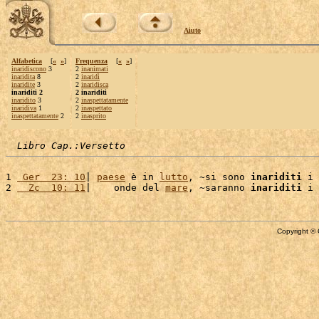
Aiuto
Alfabetica
[
«
»
]
Frequenza
[
«
»
]
inaridiscono
3
2
inanimati
inaridita
8
2
inaridì
inaridite
3
2
inaridisca
inariditi 2
2 inariditi
inaridito
3
2
inaspettatamente
inaridiva
1
2
inaspettato
inaspettatamente
2
2
inasprito
Libro Cap.:Versetto
1 
 Ger  23: 10
| 
paese
 è in 
lutto
, ~si sono 
inariditi
 i 
2 
  Zc  10: 11
|    onde del 
mare
, ~saranno 
inariditi
 i 
Copyright © 