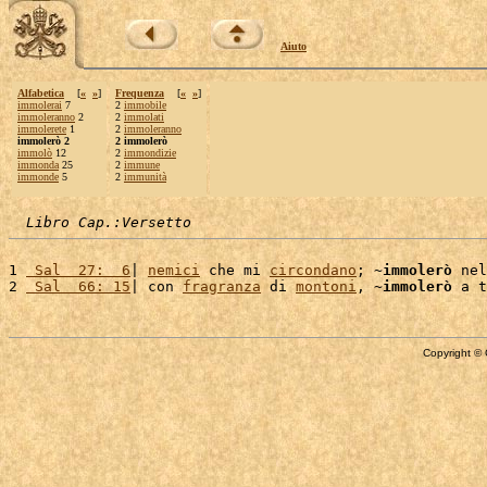
Aiuto
Alfabetica
[
«
»
]
Frequenza
[
«
»
]
immolerai
7
2
immobile
immoleranno
2
2
immolati
immolerete
1
2
immoleranno
immolerò 2
2 immolerò
immolò
12
2
immondizie
immonda
25
2
immune
immonde
5
2
immunità
Libro Cap.:Versetto
1 
 Sal  27:  6
| 
nemici
 che mi 
circondano
; ~
immolerò
 nel
2 
 Sal  66: 15
| con 
fragranza
 di 
montoni
, ~
immolerò
 a t
Copyright © 