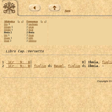
Aiuto
Alfabetica
[
«
»
]
Frequenza
[
«
»
]
ibis
3
2
iasobeam
ibleam
5
2
iavan
ibleàm
1
2
ibcàr
ibnia 2
2 ibnia
ibri
1
2
ibsan
ibsam
1
2
iddò
ibsan
2
2
identica
Libro Cap.:Versetto
1 
 1Cr   9:  8
|                         8] 
Ibnia
, 
figli
2 
 1Cr   9:  8
| 
figlio
 di 
Reuel
, 
figlio
 di 
Ibnia
Copyright © 