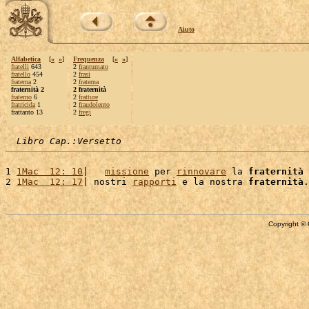
Aiuto
Alfabetica
[
«
»
]
Frequenza
[
«
»
]
fratelli
643
2
frantumato
fratello
454
2
frasi
fraterna
2
2
fraterna
fraternità 2
2 fraternità
fraterno
6
2
fratture
fratricida
1
2
fraudolento
frattanto 13
2
fregi
Libro Cap.:Versetto
1 
1Mac  12: 10
|   
missione
 per 
rinnovare
 la 
fraternità
 
2 
1Mac  12: 17
| nostri 
rapporti
 e la nostra 
fraternità
Copyright © 