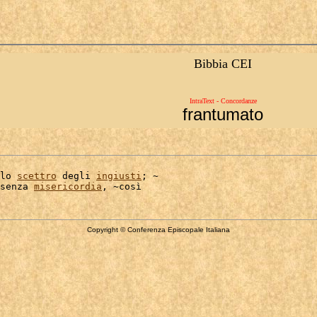
Bibbia CEI
IntraText - Concordanze
frantumato
lo 
scettro
 degli 
ingiusti
; ~

senza 
misericordia
Copyright © Conferenza Episcopale Italiana