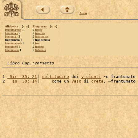
Aiuto
Alfabetica
[
«
»
]
Frequenza
[
«
»
]
frantumarono
1
2
fragor
frantumate
2
2
frantoio
frantumati
3
2
frantumate
frantumato 2
2 frantumato
frantumavano
1
2
frasi
frantumerà
3
2
fraterna
frantumerai
1
2
fraternità
Libro Cap.:Versetto
1 
 Sir  35: 21
| 
moltitudine
 dei 
violenti
 ~e 
frantumato
 
2 
  Is  30: 14
|     come un 
vaso
 di 
creta
, ~
frantumato
 