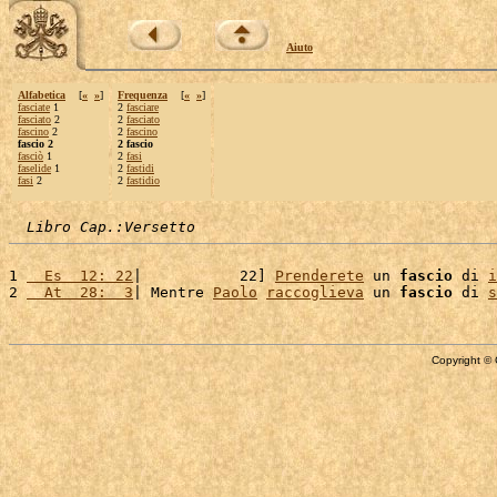
Aiuto
Alfabetica
[
«
»
]
Frequenza
[
«
»
]
fasciate
1
2
fasciare
fasciato
2
2
fasciato
fascino
2
2
fascino
fascio 2
2 fascio
fasciò
1
2
fasi
faselide
1
2
fastidi
fasi
2
2
fastidio
Libro Cap.:Versetto
1 
  Es  12: 22
|           22] 
Prenderete
 un 
fascio
 di 
i
2 
  At  28:  3
| Mentre 
Paolo
raccoglieva
 un 
fascio
 di 
s
Copyright © 