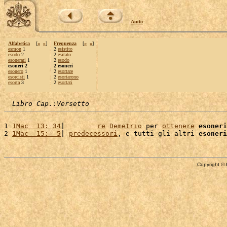
Aiuto
Alfabetica
[
«
»
]
Frequenza
[
«
»
]
esmon
1
2
esistito
esodo
2
2
esitato
esonerati
1
2
esodo
esoneri 2
2 esoneri
esonero
1
2
esortare
esorcisti
1
2
esortarono
esorta
3
2
esortati
Libro Cap.:Versetto
1 
1Mac  13: 34
|        
re
Demetrio
 per 
ottenere
esoneri
2 
1Mac  15:  5
| 
predecessori
, e tutti gli altri 
esoneri
Copyright © 