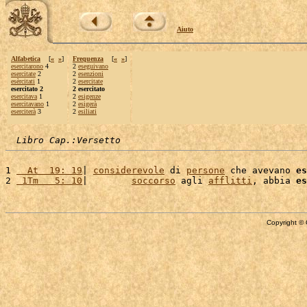
Aiuto
Alfabetica
[
«
»
]
Frequenza
[
«
»
]
esercitarono
4
2
eseguivano
esercitate
2
2
esenzioni
esèrcitati
1
2
esercitate
esercitato 2
2 esercitato
esercitava
1
2
esigenze
esercitavano
1
2
esigerà
eserciterà
3
2
esiliati
Libro Cap.:Versetto
1 
  At  19: 19
| 
considerevole
 di 
persone
 che avevano 
es
2 
 1Tm   5: 10
|        
soccorso
 agli 
afflitti
, abbia 
es
Copyright © 